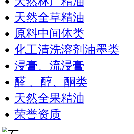
天然林产精油
天然全草精油
原料中间体类
化工清洗溶剂油墨类
浸膏、流浸膏
醛 、醇、酮类
天然全果精油
荣誉资质