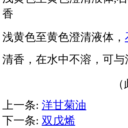
香
浅黄色至黄色澄清液体，
清香，在水中不溶，可与
（
上一条:
洋甘菊油
下一条:
双戊烯