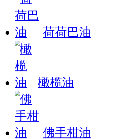
荷荷巴油
橄榄油
佛手柑油