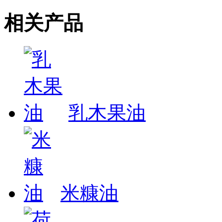
相关产品
乳木果油
米糠油