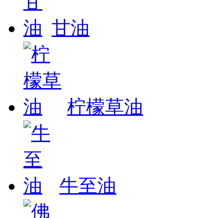
甘油
柠檬草油
牛至油