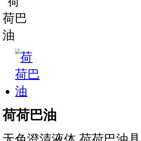
荷荷巴油
无色澄清液体,荷荷巴油