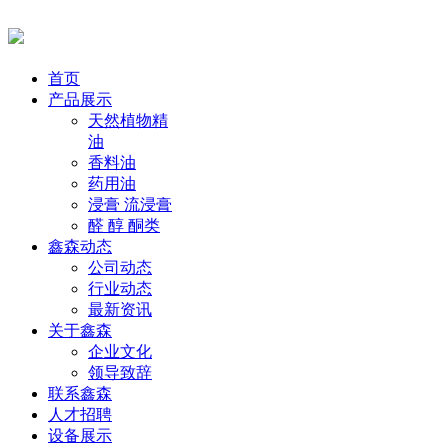
首页
产品展示
天然植物精
油
香料油
药用油
浸膏 流浸膏
醛 醇 酮类
鑫森动态
公司动态
行业动态
最新资讯
关于鑫森
企业文化
领导致辞
联系鑫森
人才招聘
设备展示