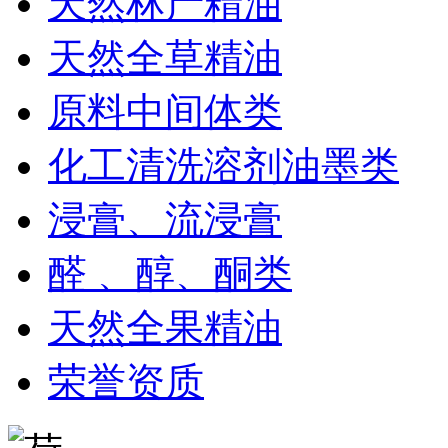
天然林产精油
天然全草精油
原料中间体类
化工清洗溶剂油墨类
浸膏、流浸膏
醛 、醇、酮类
天然全果精油
荣誉资质