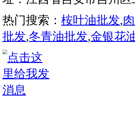
热门搜索：
桉叶油批发
,
肉
批发
,
冬青油批发
,
金银花