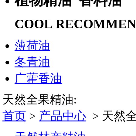
植物精油 香料油
COOL RECOMME
薄荷油
冬青油
广藿香油
天然全果精油:
首页
>
产品中心
> 天然