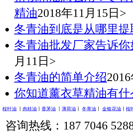
精油
2018年11月15日>
冬青油到底是从哪里提
冬青油批发厂家告诉你
月11日>
冬青油的简单介绍
201
你知道薰衣草精油有什
桉叶油
丨
肉桂油
丨
香茅油
丨
薄荷油
丨
冬青油
丨
金银花油
丨
桉
咨询热线：187 7046 528