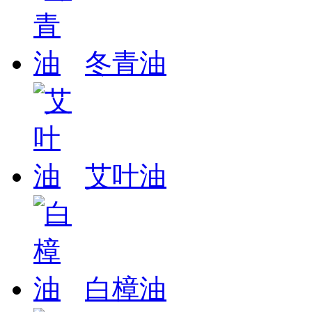
冬青油
艾叶油
白樟油