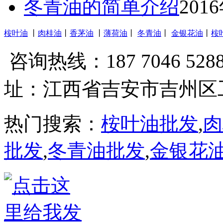
冬青油的简单介绍
201
桉叶油
丨
肉桂油
丨
香茅油
丨
薄荷油
丨
冬青油
丨
金银花油
丨
桉
咨询热线：187 7046 528
址：江西省吉安市吉州区
热门搜索：
桉叶油批发
,
肉
批发
,
冬青油批发
,
金银花