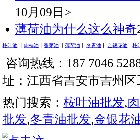
10月09日>
薄荷油为什么这么神奇
桉叶油
丨
肉桂油
丨
香茅油
丨
薄荷油
丨
冬青油
丨
金银花油
丨
桉
咨询热线：187 7046 528
址：江西省吉安市吉州区
热门搜索：
桉叶油批发
,
肉
批发
,
冬青油批发
,
金银花