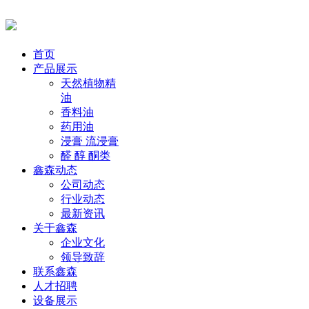
首页
产品展示
天然植物精
油
香料油
药用油
浸膏 流浸膏
醛 醇 酮类
鑫森动态
公司动态
行业动态
最新资讯
关于鑫森
企业文化
领导致辞
联系鑫森
人才招聘
设备展示