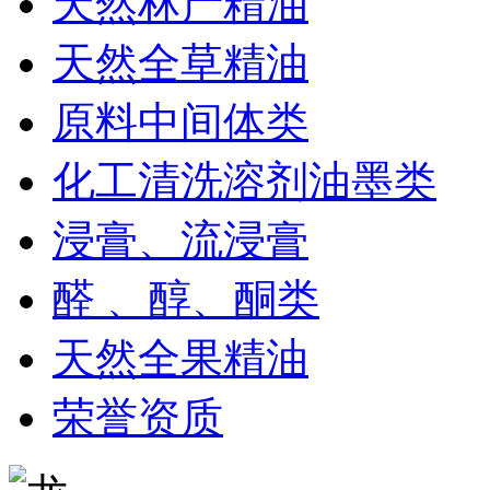
天然林产精油
天然全草精油
原料中间体类
化工清洗溶剂油墨类
浸膏、流浸膏
醛 、醇、酮类
天然全果精油
荣誉资质