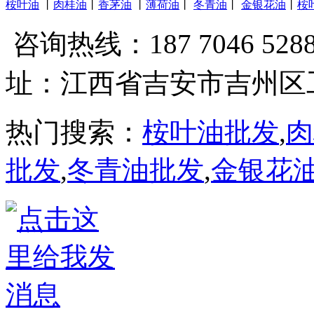
桉叶油
丨
肉桂油
丨
香茅油
丨
薄荷油
丨
冬青油
丨
金银花油
丨
桉
咨询热线：187 7046 528
址：江西省吉安市吉州区
热门搜索：
桉叶油批发
,
肉
批发
,
冬青油批发
,
金银花