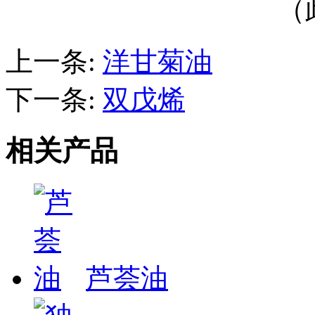
（
上一条:
洋甘菊油
下一条:
双戊烯
相关产品
芦荟油